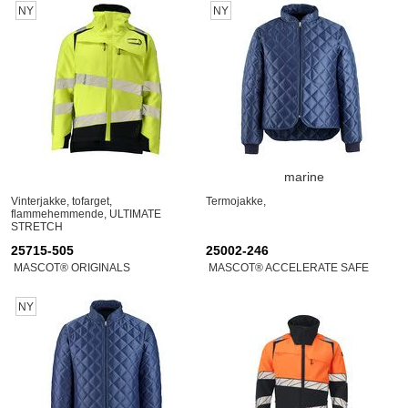
NY
NY
marine
Vinterjakke, tofarget,
Termojakke,
flammehemmende, ULTIMATE
STRETCH
25715-505
25002-246
MASCOT® ORIGINALS
MASCOT® ACCELERATE SAFE
NY