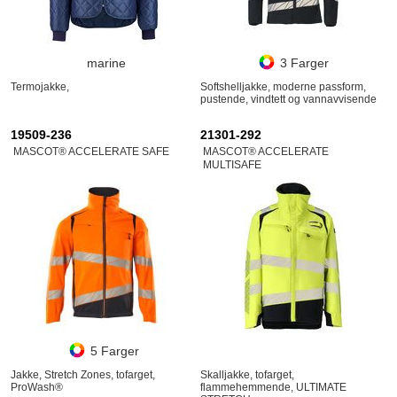
marine
3 Farger
Termojakke,
Softshelljakke, moderne passform,
pustende, vindtett og vannavvisende
19509-236
21301-292
MASCOT® ACCELERATE SAFE
MASCOT® ACCELERATE
MULTISAFE
5 Farger
Jakke, Stretch Zones, tofarget,
Skalljakke, tofarget,
ProWash®
flammehemmende, ULTIMATE