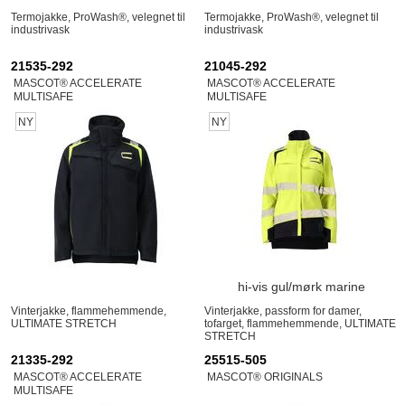
Termojakke, ProWash®, velegnet til
Termojakke, ProWash®, velegnet til
industrivask
industrivask
21535-292
21045-292
MASCOT® ACCELERATE
MASCOT® ACCELERATE
MULTISAFE
MULTISAFE
NY
NY
hi-vis gul/mørk marine
Vinterjakke, flammehemmende,
Vinterjakke, passform for damer,
ULTIMATE STRETCH
tofarget, flammehemmende, ULTIMATE
STRETCH
21335-292
25515-505
MASCOT® ACCELERATE
MASCOT® ORIGINALS
MULTISAFE