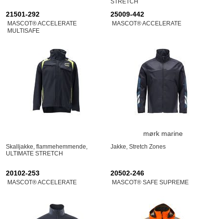
STRETCH
21501-292
25009-442
MASCOT® ACCELERATE
MASCOT® ACCELERATE
MULTISAFE
mørk marine
Skalljakke, flammehemmende,
Jakke, Stretch Zones
ULTIMATE STRETCH
20102-253
20502-246
MASCOT® ACCELERATE
MASCOT® SAFE SUPREME