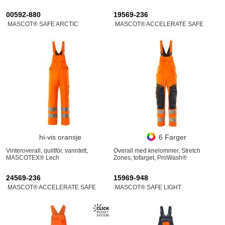
00592-880
19569-236
MASCOT® SAFE ARCTIC
MASCOT® ACCELERATE SAFE
hi-vis oransje
6 Farger
Vinteroverall, quiltfór, vanntett,
Overall med knelommer, Stretch
MASCOTEX® Lech
Zones, tofarget, ProWash®
24569-236
15969-948
MASCOT® ACCELERATE SAFE
MASCOT® SAFE LIGHT