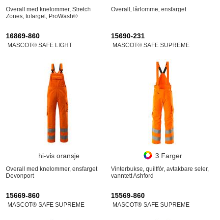
Overall med knelommer, Stretch
Overall, lårlomme, ensfarget
Zones, tofarget, ProWash®
16869-860
15690-231
MASCOT® SAFE LIGHT
MASCOT® SAFE SUPREME
hi-vis oransje
3 Farger
Overall med knelommer, ensfarget
Vinterbukse, quiltfór, avtakbare seler,
Devonport
vanntett Ashford
15669-860
15569-860
MASCOT® SAFE SUPREME
MASCOT® SAFE SUPREME