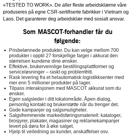
«TESTED TO WORK». De aller fleste arbeidsklærne våre
produseres på egne CSR-sertifiserte fabrikker i Vietnam og
Laos. Det garanterer deg arbeidsklær med sosialt ansvar.
Som MASCOT-forhandler får du
følgende:
Prisbelønnede produkter. Du kan velge mellom 700
produkter i opptil 27 forskjellige farger i akkurat den
størrelsen kundene dine ønsker.
Effektive, brukervennlige bestillingsplattformer og
serviceløsninger – raskt og problemfritt.
Rask levering fra et helautomatisk logistikksenter med
mer enn 5 millioner produkter på lager.
Tilpass interaksjonen med MASCOT akkurat som du
ønsker.
Egen salgsleder i ditt lokalområde. Åpen dialog,
personlig kontakt og brukerstøtte når du trenger det.
Gode kampanjer og salgsmuligheter.
Salgsfremmende markedsføringsmateriell: kataloger,
brosjyrer, plakater, magasiner og reklamekampanjer
levert på døra for å øke salget.
Hjelp til veiledning av kunder, anskaffelser osv.