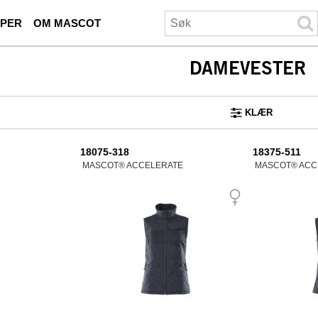
ØPER
OM MASCOT
DAMEVESTER
KLÆR
18075-318
18375-511
MASCOT® ACCELERATE
MASCOT® ACC