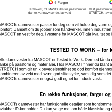
6 Farger
Termovest, CLIMASCOT®-fór, passform for
Vest, passform 
damer, vannavvisende, lav vekt
STRETCH, lav ve
MASCOTs damevester passer for deg som vil holde deg varm og 
komfort. Uansett om du jobber som håndverker, innen industrien 
MASCOT en vest for deg. I vestene fra MASCOT går kvalitet og 
TESTED TO WORK – for k
Alle damevester fra MASCOT er Tested to Work. Dermed får du e
tanke på passform og materialer. Hos MASCOT finner du blant
STRETCH som gir unik bevegelsesfrihet og god komfort gjennom
kombinerer lav vekt med svært god slitestyrke, samtidig som det
MASCOTs damevester er også godt egnet for industrivask.
En rekke funksjoner, farger og
MASCOTs damevester har funksjonelle detaljer som frontlommer 
avtakbar ID-kortholder. Du kan velge mellom både klassiske og m