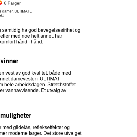
6 Farger
for damer, ULTIMATE
kt
samtidig ha god bevegelsesfrihet og
eller med noe helt annet, har
komfort hånd i hånd.
vinner
n vest av god kvalitet, både med
 annet damevester i ULTIMAT
 hele arbeidsdagen. Stretchstoffet
 er vannavvisende. Et utvalg av
 muligheter
med glidelås, reflekseffekter og
er moderne farger. Det store utvalget