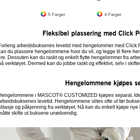
5 Farger
4 Farger
Fleksibel plassering med Click 
Forleng arbeidsbuksenes levetid med hengelommer med Click P
kan du plassere hengelommene hvor du vil, og legge til flere he
fire. Dessuten kan du raskt og enkelt flytte hengelommer fra arbeid
på verktøyet. Dermed kan du jobbe raskt og effektivt, selv i skift
Hengelommene kjøpes se
Hengelommene i MASCOT® CUSTOMIZED kjøpes separat. Ideen 
arbeidsbuksenes levetid. Hengelommene slites ofte ut før buksen
slitasje og påkjenning fra verktøyet. Nå kan du enkelt kjøpe nye 
måtte skifte ut buksene unødvendig.