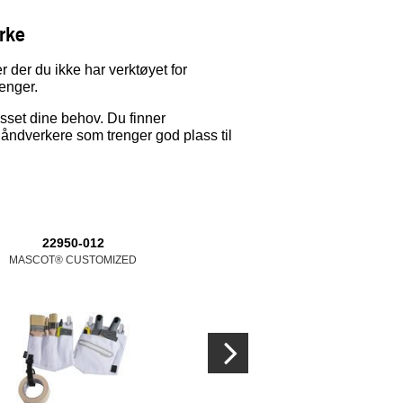
rke
der du ikke har verktøyet for
renger.
et dine behov. Du finner
 håndverkere som trenger god plass til
22950-012
22050-012
22150
MASCOT® CUSTOMIZED
MASCOT® CUSTOMIZED
MASCOT® C