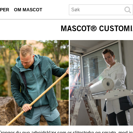
ØPER
OM MASCOT
MASCOT® CUSTOMI
Trenger du nye arbeidsklær som er slitesterke og smarte, med in