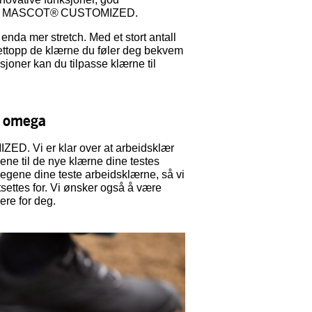
ktene i MASCOT® CUSTOMIZED.
a mer stretch. Med et stort antall
nettopp de klærne du føler deg bekvem
joner kan du tilpasse klærne til
g omega
ED. Vi er klar over at arbeidsklær
lene til de nye klærne dine testes
legene dine teste arbeidsklærne, så vi
tsettes for. Vi ønsker også å være
ere for deg.