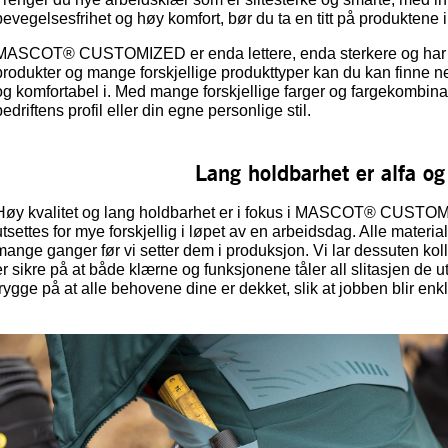
bevegelsesfrihet og høy komfort, bør du ta en titt på produ
MASCOT® CUSTOMIZED er enda lettere, enda sterkere og har end
produkter og mange forskjellige produkttyper kan du kan finne 
og komfortabel i. Med mange forskjellige farger og fargekombinas
bedriftens profil eller din egne personlige stil.
Lang holdbarhet er alfa o
Høy kvalitet og lang holdbarhet er i fokus i MASCOT® CUSTOMIZ
utsettes for mye forskjellig i løpet av en arbeidsdag. Alle materia
mange ganger før vi setter dem i produksjon. Vi lar dessuten kol
er sikre på at både klærne og funksjonene tåler all slitasjen de u
trygge på at alle behovene dine er dekket, slik at jobben blir enkl