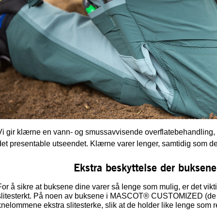
Vi gir klærne en vann- og smussavvisende overflatebehandling, 
det presentable utseendet. Klærne varer lenger, samtidig som de 
Ekstra beskyttelse der buksene
For å sikre at buksene dine varer så lenge som mulig, er det vikt
slitesterkt. På noen av buksene i MASCOT® CUSTOMIZED (de i sto
knelommene ekstra slitesterke, slik at de holder like lenge som r