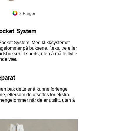
2 Farger
svart
sva
Pocket System
ocket System. Med klikksystemet
ngelommer på buksene, f.eks. tre eller
sbukser til shorts, uten å måtte flytte
ende vær.
parat
bak dette er å kunne forlenge
e, ettersom de utsettes for ekstra
hengelommer når de er utslitt, uten å