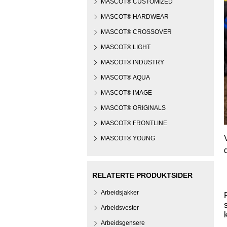
MASCOT® CUSTOMIZED
MASCOT® HARDWEAR
MASCOT® CROSSOVER
MASCOT® LIGHT
MASCOT® INDUSTRY
MASCOT® AQUA
MASCOT® IMAGE
MASCOT® ORIGINALS
MASCOT® FRONTLINE
MASCOT® YOUNG
RELATERTE PRODUKTSIDER
Arbeidsjakker
Arbeidsvester
Arbeidsgensere