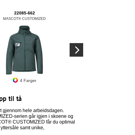
22085-662
22102-649
22302
MASCOT® CUSTOMIZED
MASCOT® CUSTOMIZED
MASCOT® C
4 Farger
3 Farger
4 F
pp til tå
rt gjennom hele arbeidsdagen.
ZED-serien går igjen i skoene og
 MASCOT® CUSTOMIZED får du optimal
 yttersåle samt unike,