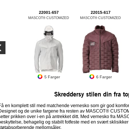
22001-657
22015-617
MASCOT® CUSTOMIZED
MASCOT® CUSTOMIZED
5 Farger
6 Farger
Skreddersy stilen din fra to
Få en komplett stil med matchende vernesko som gir god komfo
Designet og de unike fargene fra resten av MASCOT® CUSTOMI
setter prikken over i-en på antrekket ditt. Med vernesko fra
beskyttelse, behagelig og stabilt fotfeste med en svært sklisikker
støtabsorberende mellomsåler.