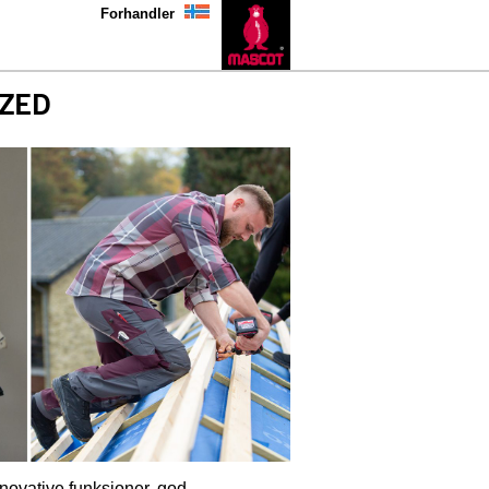
Forhandler
ZED
novative funksjoner, god