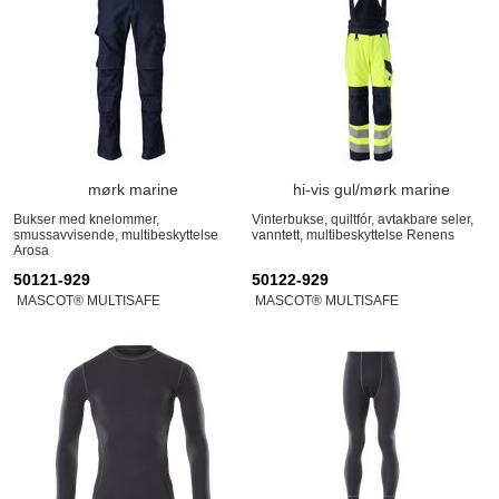
mørk marine
hi-vis gul/mørk marine
Bukser med knelommer,
Vinterbukse, quiltfór, avtakbare seler,
smussavvisende, multibeskyttelse
vanntett, multibeskyttelse Renens
Arosa
50121-929
50122-929
MASCOT® MULTISAFE
MASCOT® MULTISAFE