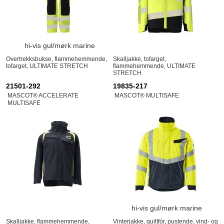
hi-vis gul/mørk marine
Overtrekksbukse, flammehemmende,
Skalljakke, tofarget,
tofarget, ULTIMATE STRETCH
flammehemmende, ULTIMATE
STRETCH
21501-292
19835-217
MASCOT® ACCELERATE
MASCOT® MULTISAFE
MULTISAFE
hi-vis gul/mørk marine
Skalljakke, flammehemmende,
Vinterjakke, quiltfór, pustende, vind- og