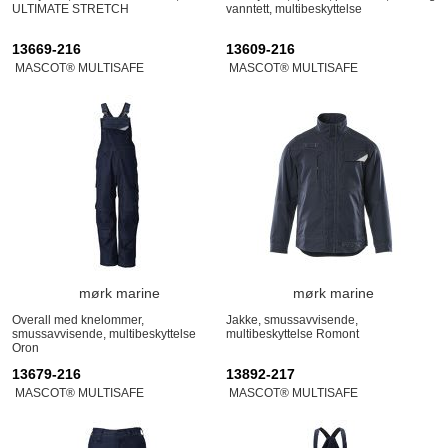
ULTIMATE STRETCH
vanntett, multibeskyttelse
13669-216
13609-216
MASCOT® MULTISAFE
MASCOT® MULTISAFE
mørk marine
mørk marine
Overall med knelommer,
Jakke, smussavvisende,
smussavvisende, multibeskyttelse
multibeskyttelse Romont
Oron
13679-216
13892-217
MASCOT® MULTISAFE
MASCOT® MULTISAFE