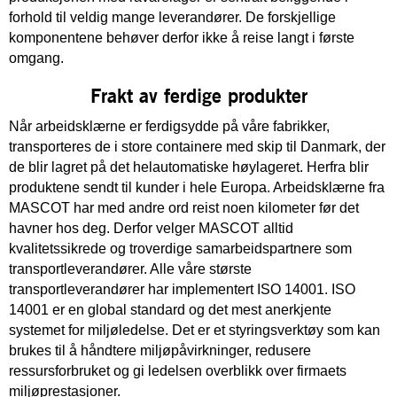
forhold til veldig mange leverandører. De forskjellige
komponentene behøver derfor ikke å reise langt i første
omgang.
Frakt av ferdige produkter
Når arbeidsklærne er ferdigsydde på våre fabrikker,
transporteres de i store containere med skip til Danmark, der
de blir lagret på det helautomatiske høylageret. Herfra blir
produktene sendt til kunder i hele Europa. Arbeidsklærne fra
MASCOT har med andre ord reist noen kilometer før det
havner hos deg. Derfor velger MASCOT alltid
kvalitetssikrede og troverdige samarbeidspartnere som
transportleverandører. Alle våre største
transportleverandører har implementert ISO 14001. ISO
14001 er en global standard og det mest anerkjente
systemet for miljøledelse. Det er et styringsverktøy som kan
brukes til å håndtere miljøpåvirkninger, redusere
ressursforbruket og gi ledelsen overblikk over firmaets
miljøprestasjoner.