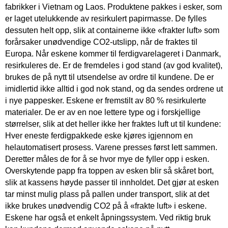
fabrikker i Vietnam og Laos. Produktene pakkes i esker, som
er laget utelukkende av resirkulert papirmasse. De fylles
dessuten helt opp, slik at containerne ikke «frakter luft» som
forårsaker unødvendige CO2-utslipp, når de fraktes til
Europa. Når eskene kommer til ferdigvarelageret i Danmark,
resirkuleres de. Er de fremdeles i god stand (av god kvalitet),
brukes de på nytt til utsendelse av ordre til kundene. De er
imidlertid ikke alltid i god nok stand, og da sendes ordrene ut
i nye pappesker. Eskene er fremstilt av 80 % resirkulerte
materialer. De er av en noe lettere type og i forskjellige
størrelser, slik at det heller ikke her fraktes luft ut til kundene:
Hver eneste ferdigpakkede eske kjøres igjennom en
helautomatisert prosess. Varene presses først lett sammen.
Deretter måles de for å se hvor mye de fyller opp i esken.
Overskytende papp fra toppen av esken blir så skåret bort,
slik at kassens høyde passer til innholdet. Det gjør at esken
tar minst mulig plass på pallen under transport, slik at det
ikke brukes unødvendig CO2 på å «frakte luft» i eskene.
Eskene har også et enkelt åpningssystem. Ved riktig bruk