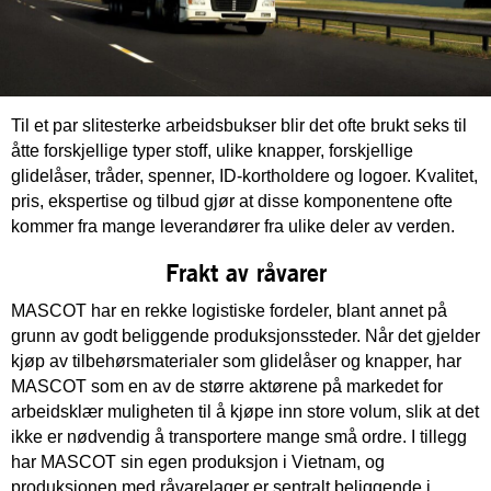
Til et par slitesterke arbeidsbukser blir det ofte brukt seks til
åtte forskjellige typer stoff, ulike knapper, forskjellige
glidelåser, tråder, spenner, ID-kortholdere og logoer. Kvalitet,
pris, ekspertise og tilbud gjør at disse komponentene ofte
kommer fra mange leverandører fra ulike deler av verden.
Frakt av råvarer
MASCOT har en rekke logistiske fordeler, blant annet på
grunn av godt beliggende produksjonssteder. Når det gjelder
kjøp av tilbehørsmaterialer som glidelåser og knapper, har
MASCOT som en av de større aktørene på markedet for
arbeidsklær muligheten til å kjøpe inn store volum, slik at det
ikke er nødvendig å transportere mange små ordre. I tillegg
har MASCOT sin egen produksjon i Vietnam, og
produksjonen med råvarelager er sentralt beliggende i