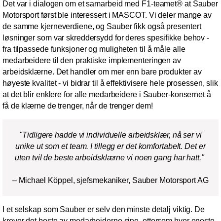
Det var i dialogen om et samarbeid med F1-teamet® at Sauber
Motorsport først ble interessert i MASCOT. Vi deler mange av
de samme kjerneverdiene, og Sauber fikk også presentert
løsninger som var skreddersydd for deres spesifikke behov -
fra tilpassede funksjoner og muligheten til å måle alle
medarbeidere til den praktiske implementeringen av
arbeidsklærne. Det handler om mer enn bare produkter av
høyeste kvalitet - vi bidrar til å effektivisere hele prosessen, slik
at det blir enklere for alle medarbeidere i Sauber-konsernet å
få de klærne de trenger, når de trenger dem!
"Tidligere hadde vi individuelle arbeidsklær, nå ser vi
unike ut som et team. I tillegg er det komfortabelt. Det er
uten tvil de beste arbeidsklærne vi noen gang har hatt."
– Michael Köppel, sjefsmekaniker, Sauber Motorsport AG
I et selskap som Sauber er selv den minste detalj viktig. De
krever det beste av medarbeiderne sine, ettersom hver eneste